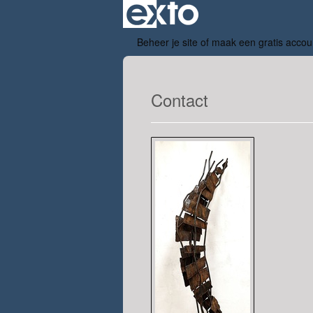
Beheer je site
of
maak een gratis accou
Contact