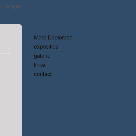
n
Reageer
Marc Deeleman
exposities
galerie
links
contact