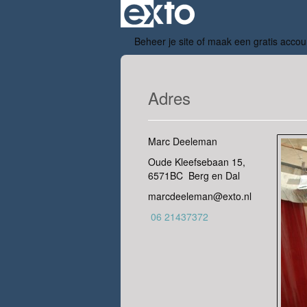
Beheer je site
of
maak een gratis accou
Adres
Marc Deeleman
Oude Kleefsebaan 15,
6571BC Berg en Dal
marcdeeleman@exto.nl
06 21437372