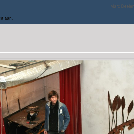
Marc Deele
nt aan
.