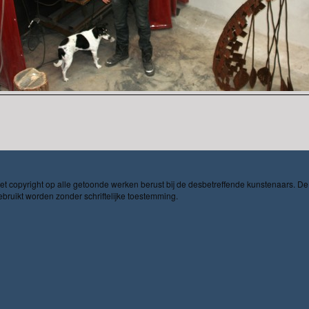
Het copyright op alle getoonde werken berust bij de desbetreffende kunstenaars. De
ruikt worden zonder schriftelijke toestemming.