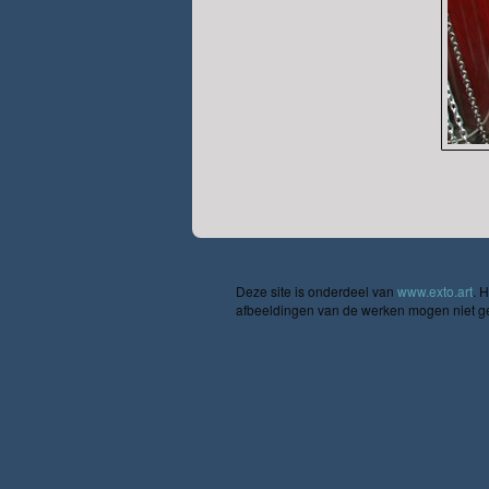
Deze site is onderdeel van
www.exto.art
. 
afbeeldingen van de werken mogen niet geb