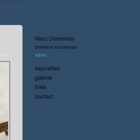
man
Adres
Marc Deeleman
beeldend kunstenaar
adres
exposities
galerie
links
contact