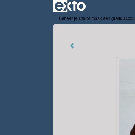
Beheer je site
of
maak een gratis accou