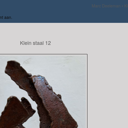
Marc Deeleman
Kl
nt aan
.
Klein staal 12