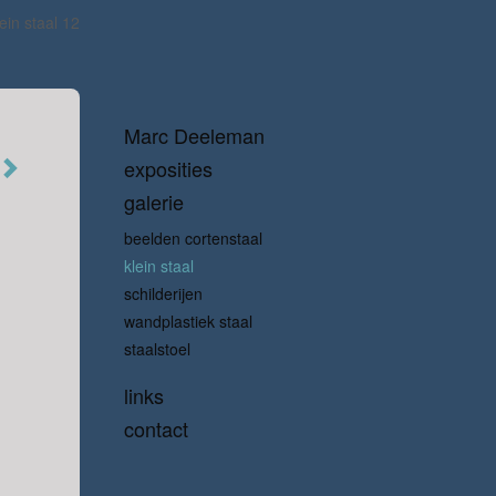
ein staal 12
Marc Deeleman
exposities
galerie
beelden cortenstaal
klein staal
schilderijen
wandplastiek staal
staalstoel
links
contact